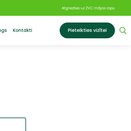
Atgriezties uz ZVC mājas lapu
Pieteikties vizītei
ings
Kontakti