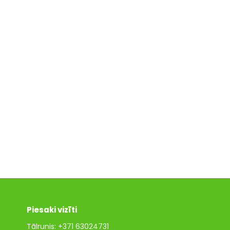
Piesaki vizīti
Tālrunis:
+371 63024731