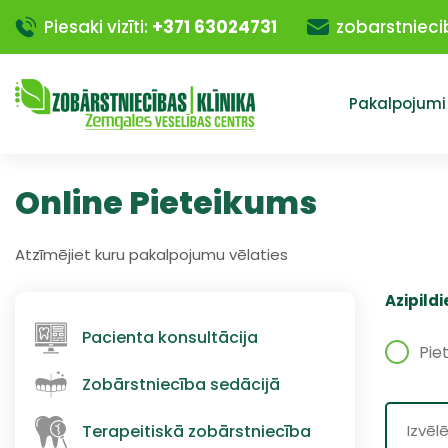
Piesaki vizīti:
+371 63024731
zobarstnieci
Pakalpojumi
Online Pieteikums
Atzīmējiet kuru pakalpojumu vēlaties
Azipild
Pacienta konsultācija
Pie
Zobārstniecība sedācijā
Izvēl
Terapeitiskā zobārstniecība