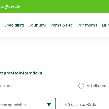
ba@zvc.lv
Speciālisti
Jaunumi
Pirms & Pēc
Par mums
Līz
iet prasīto informāciju
teikums
Atteikums
ēties speciālistu