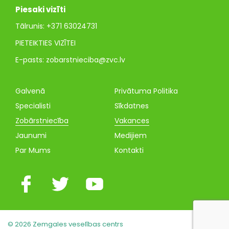
Piesaki vizīti
Tālrunis:
+371 63024731
PIETEIKTIES VIZĪTEI
E-pasts:
zobarstnieciba@zvc.lv
Galvenā
Privātuma Politika
Specialisti
Sīkdatnes
Zobārstniecība
Vakances
Jaunumi
Medijiem
Par Mums
Kontakti
© 2026 Zemgales veselības centrs